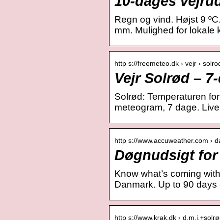
10-dages vejrud
Regn og vind. Højst 9 ºC
mm. Mulighed for lokale k
http s://freemeteo.dk › vejr › solro
Vejr Solrød – 7
Solrød: Temperaturen fo
meteogram, 7 dage. Live-Sa
http s://www.accuweather.com › da
Døgnudsigt for
Know what’s coming with 
Danmark. Up to 90 days o
http s://www.krak.dk › d.m.i.+solrø