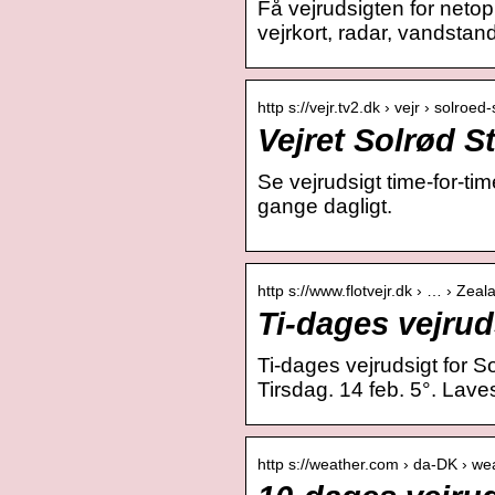
Få vejrudsigten for netop
vejrkort, radar, vandsta
http s://vejr.tv2.dk › vejr › solro
Vejret Solrød S
Se vejrudsigt time-for-t
gange dagligt.
http s://www.flotvejr.dk › … › Zeal
Ti-dages vejrud
Ti-dages vejrudsigt for S
Tirsdag. 14 feb. 5°. Laves
http s://weather.com › da-DK › we