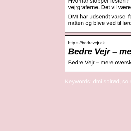
Hvornår stopper festen? 
vejrgraferne. Det vil vær
DMI har udsendt varsel fo
natten og blive ved til l
http s://bedrevejr.dk
Bedre Vejr – m
Bedre Vejr – mere oversk
Keywords: dmi solrød, solr