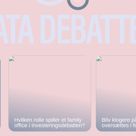
Hvilken rolle spiller et family
Bliv klogere p
office i investeringsdebatten?
oversættes i f