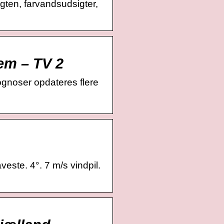
igten, farvandsudsigter,
rem – TV 2
ognoser opdateres flere
este. 4°. 7 m/s vindpil.