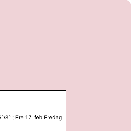
6°/3° ; Fre 17. feb.Fredag