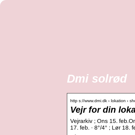
Dmi solrød
http s://www.dmi.dk › lokation › sh
Vejr for din lok
Vejrarkiv ; Ons 15. feb.On
17. feb. · 8°/4° ; Lør 18. 