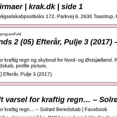
firmaer | krak.dk | side 1
ligselskabpostboks 172. Parkvej 6. 2630 Taastrup. 
mpprogramFuld
ds 2 (05) Efterår, Pulje 3 (2017)
r kraftig regn og skybrud for Nord- og Østsjælland. R
skab, profile picture.
 Efterår, Pulje 3 (2017)
 varsel for kraftig regn… – Sol
or kraftig regn… – Solrød Beredskab | Facebook