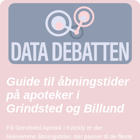
Guide til åbningstider
på apoteker i
Grindsted og Billund
På Grindsted Apotek i Kvickly er der
bekvemme åbningstider, der passer til de fleste