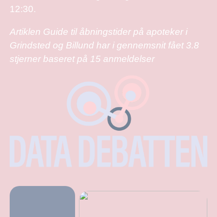
12:30.
Artiklen Guide til åbningstider på apoteker i
Grindsted og Billund har i gennemsnit fået
3.8
stjerner baseret på
15
anmeldelser