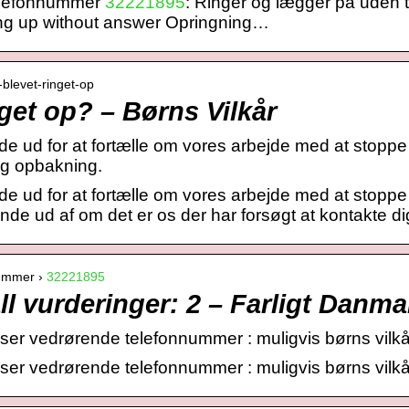
telefonnummer
32221895
: Ringer og lægger på uden 
ang up without answer Opringning…
u-blevet-ringet-op
nget op? – Børns Vilkår
de ud for at fortælle om vores arbejde med at stoppe s
 opbakning.
de ud for at fortælle om vores arbejde med at stoppe 
finde ud af om det er os der har forsøgt at kontakte di
nummer ›
32221895
ll vurderinger: 2 – Farligt Danm
r vedrørende telefonnummer : muligvis børns vilkå
r vedrørende telefonnummer : muligvis børns vilkå