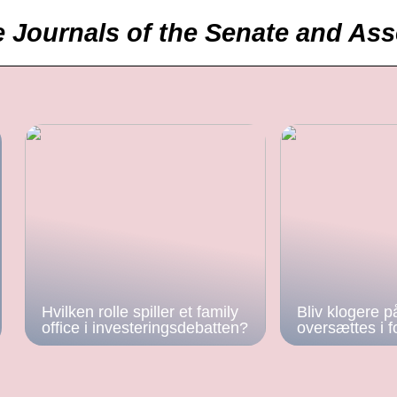
e Journals of the Senate and A
Hvilken rolle spiller et family
Bliv klogere p
office i investeringsdebatten?
oversættes i f