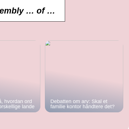
ssembly … of …
å, hvordan ord
Debatten om arv: Skal et
orskellige lande
familie kontor håndtere det?