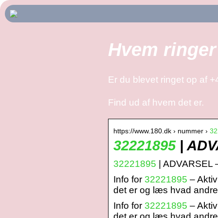
Hvem ringer
Er du blevet ringet op af 
Find ud af hvem det er.
https://www.180.dk › nummer ›
32
32221895
| ADV
32221895
| ADVARSEL – 
Info for
32221895
– Aktiv
det er og læs hvad andre
Info for
32221895
– Aktiv
det er og læs hvad andr