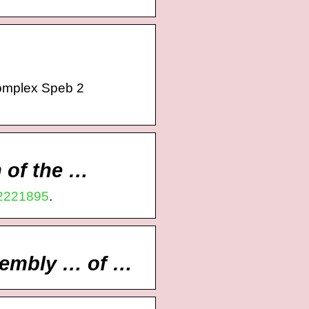
Complex Speb 2
 of the …
2221895
.
ssembly … of …