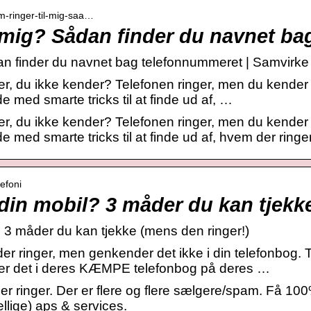
em-ringer-til-mig-saa…
l mig? Sådan finder du navnet b
an finder du navnet bag telefonnummeret | Samvirke
r, du ikke kender? Telefonen ringer, men du kender
 med smarte tricks til at finde ud af, …
r, du ikke kender? Telefonen ringer, men du kender
med smarte tricks til at finde ud af, hvem der ringer 
lefoni
l din mobil? 3 måder du kan tjek
? 3 måder du kan tjekke (mens den ringer!)
er ringer, men genkender det ikke i din telefonbog. 
er det i deres KÆMPE telefonbog på deres …
der ringer. Der er flere og flere sælgere/spam. Få 1
ellige) aps & services.