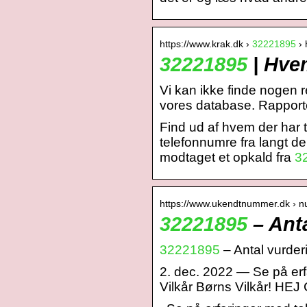
https://www.krak.dk ›
32221895
› 
32221895
| Hvem
Vi kan ikke finde nogen r
vores database. Rappor
Find ud af hvem der har
telefonnumre fra langt de
modtaget et opkald fra
3
https://www.ukendtnummer.dk › 
32221895
– Ant
32221895
– Antal vurder
2. dec. 2022 — Se på er
Vilkår Børns Vilkår! HEJ