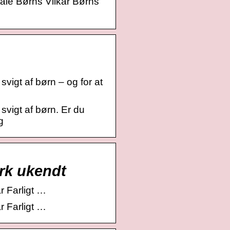
tale Børns Vilkår Børns
vigt af børn – og for at
svigt af børn. Er du
g
ark ukendt
r Farligt …
r Farligt …