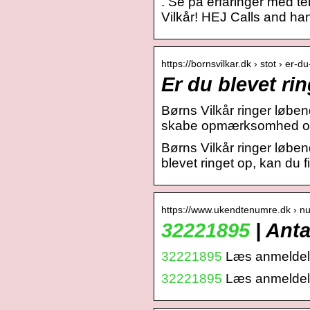
. Se på erfaringer med 
Vilkår! HEJ Calls and h
https://bornsvilkar.dk › stot › er-d
Er du blevet ri
Børns Vilkår ringer løben
skabe opmærksomhed og
Børns Vilkår ringer løben
blevet ringet op, kan du 
https://www.ukendtenumre.dk › 
32221895
| Anta
32221895
Læs anmeldelse
32221895
Læs anmeldelse