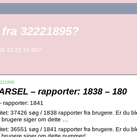
 fra 32221895?
+45 32 22 18 95?
221895
ARSEL – rapporter: 1838 – 180
rapporter: 1841
itet: 37426 søg / 1838 rapporter fra brugere. Er du 
 brugere siger om dette …
itet: 36551 søg / 1841 rapporter fra brugere. Er du 
e brugere siger om dette nummer!