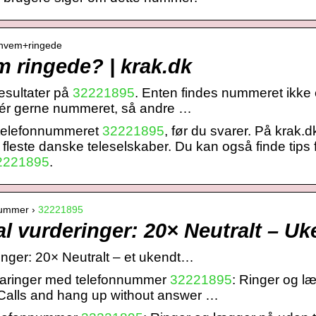
hvem+ringede
 ringede? | krak.dk
esultater på
32221895
. Enten findes nummeret ikke el
tér gerne nummeret, så andre …
 telefonnummeret
32221895
, før du svarer. På krak.
 fleste danske teleselskaber. Du kan også finde tips 
2221895
.
nummer ›
32221895
al vurderinger: 20× Neutralt – 
inger: 20× Neutralt – et ukendt…
faringer med telefonnummer
32221895
: Ringer og l
 Calls and hang up without answer …