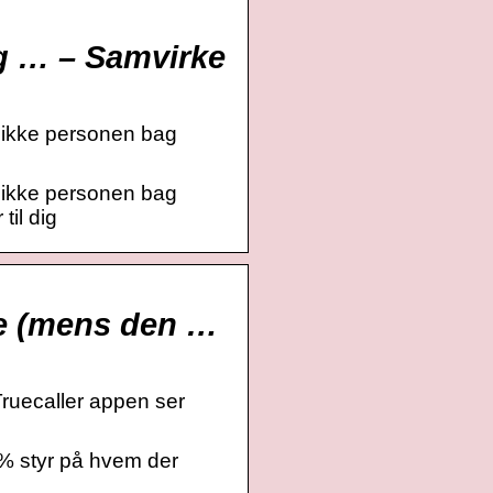
ag … – Samvirke
 ikke personen bag
 ikke personen bag
til dig
ke (mens den …
Truecaller appen ser
00% styr på hvem der