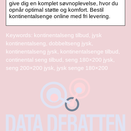
give dig en komplet søvnoplevelse, hvor du
opnår optimal støtte og komfort. Bestil
kontinentalsenge online med fri levering.
Keywords: kontinentalseng tilbud, jysk
kontinentalseng, dobbeltseng jysk,
kontinentalseng jysk, kontinentalsenge tilbud,
continental seng tilbud, seng 180×200 jysk,
seng 200×200 jysk, jysk senge 180×200