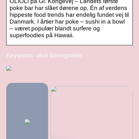
OLIOLI på Gl. Kongevej – Landets første
poke bar har slået dørene op, Én af verdens
hippeste food trends har endelig fundet vej til
Danmark. I årtier har poke – sushi in a bowl
– været populær blandt surfere og
superfoodies på Hawaii.
Keywords: olioli åbningstider