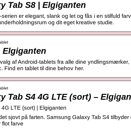
 Tab S8 | Elgiganten
ien er elegant, slank og let og fås i en stilfuld farv
underholdningsrum og dit eget kreative studie.
ablet
| Elgiganten
udvalg af Android-tablets fra alle dine yndlingsmærk
 Find en tablet til dine behov her.
ablet
 Tab S4 4G LTE (sort) – Elgiga
G LTE (sort) | Elgiganten
 det sjovt på farten. Samsung Galaxy Tab S4 tilbyder
lot farve