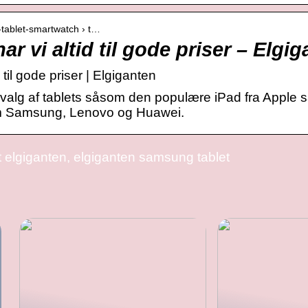
l-tablet-smartwatch › t…
ar vi altid til gode priser – Elgi
 til gode priser | Elgiganten
udvalg af tablets såsom den populære iPad fra Appl
om Samsung, Lenovo og Huawei.
elgiganten, elgiganten samsung tablet