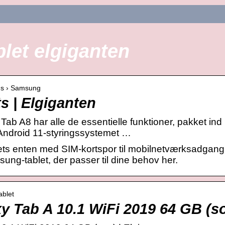
let elgiganten
nds › Samsung
s | Elgiganten
 A8 har alle de essentielle funktioner, pakket ind i
 Android 11-styringssystemet …
ets enten med SIM-kortspor til mobilnetværksadgang e
ung-tablet, der passer til dine behov her.
ablet
 Tab A 10.1 WiFi 2019 64 GB (so