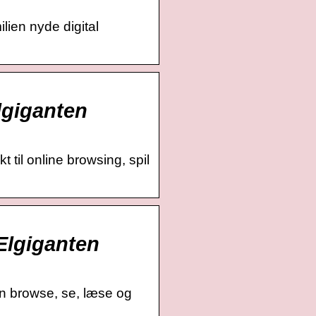
ien nyde digital
lgiganten
 til online browsing, spil
Elgiganten
n browse, se, læse og