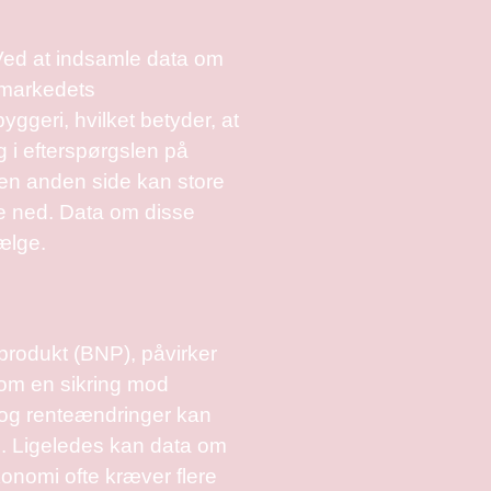
. Ved at indsamle data om
f markedets
ggeri, hvilket betyder, at
g i efterspørgslen på
 den anden side kan store
ne ned. Data om disse
ælge.
produkt (BNP), påvirker
som en sikring mod
on og renteændringer kan
ld. Ligeledes kan data om
onomi ofte kræver flere