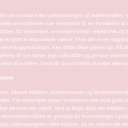
ller en central rolle i prissætningen af ædelmetaller
trielle anvendelser kan investorer få en forståelse a
ber, for eksempel, anvendes bredt i elektronik og by
t knyttet til økonomisk vækst. Hvis der er en stignin
r teknologiproduktion, kan dette drive prisen op. På
agelsen af nye miner øge udbuddet og presse priser
r med at vurdere, hvornår det er bedst at købe eller s
torer
er, såsom inflation, renteniveauer og bruttonational
ller. For eksempel søger investorer ofte mod guld 
isk har bevaret sin værdi. Ved at følge data om inflati
 økonomiske klima er gunstigt for investeringer i gu
igt i efterspørgslen efter kobber, da en voksende øk