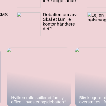
forskellige lande
 SMS-
Debatten om arv:
Skal et familie
kontor håndtere
det?
Hvilken rolle spiller et family
Bliv klogere p
office i investeringsdebatten?
oversættes i f