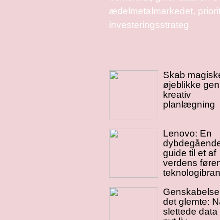
ædelmetalmarkedet, prior
investeringsstrateg
Skab magisk
øjeblikke ge
kreativ
planlægning
Lenovo: En
dybdegåend
guide til et af
verdens føre
teknologibra
Genskabelse
det glemte: N
slettede data 