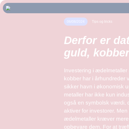
06/08/2024
Tips og tricks
Derfor er da
guld, kobber
Investering i ædelmetaller
kobber har i århundreder 
sikker havn i økonomisk us
metaller har ikke kun indu
også en symbolsk værdi, de
aktiver for investorer. Men 
ædelmetaller kræver mere 
opbevare dem. For at træf