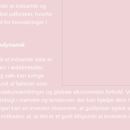
ende at indsamle og
kel udforsker, hvorfor
 for investeringer i
edsdynamik
il at indsamle data er
eten i ædelmetaller.
og sølv kan svinge
rund af faktorer som
alutakursændringer og globale økonomiske forhold. Ve
 indsigt i mønstre og tendenser, der kan hjælpe dem 
pel kan en investor observere, at guldpriser typisk
indikation af, at det er et godt tidspunkt at investere i