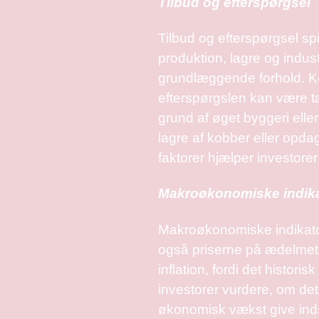
Tilbud og efterspørgsel
Tilbud og efterspørgsel spi
produktion, lagre og indus
grundlæggende forhold. Kob
efterspørgslen kan være tæ
grund af øget byggeri elle
lagre af kobber eller opd
faktorer hjælper investore
Makroøkonomiske indika
Makroøkonomiske indikator
også priserne på ædelmeta
inflation, fordi det histor
investorer vurdere, om det
økonomisk vækst give inds