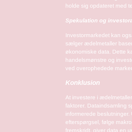
holde sig opdateret med te
Spekulation og investor
Investormarkedet kan også
sælger ædelmetaller baser
økonomiske data. Dette kan
handelsmønstre og investo
ved overophedede marked
Konklusion
At investere i ædelmetalle
faktorer. Dataindsamling sp
informerede beslutninger. 
efterspørgsel, følge makro
fremskridt, giver data en u