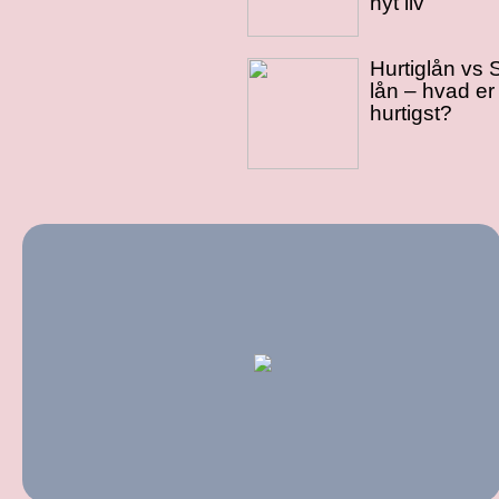
nyt liv
Hurtiglån vs
lån – hvad er
hurtigst?