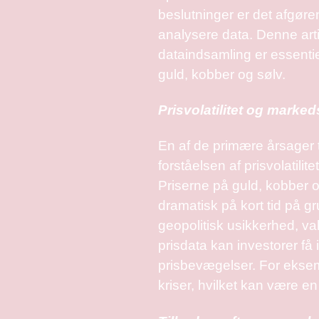
beslutninger er det afgør
analysere data. Denne arti
dataindsamling er essentiel
guld, kobber og sølv.
Prisvolatilitet og mark
En af de primære årsager t
forståelsen af prisvolatilit
Priserne på guld, kobber 
dramatisk på kort tid på g
geopolitisk usikkerhed, v
prisdata kan investorer få
prisbevægelser. For eksem
kriser, hvilket kan være en 