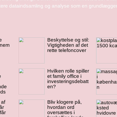
itere dataindsamling og analyse som en grundlæggen
e
Beskyttelse og stil:
nnem
Vigtigheden af det
rette telefoncover
Hvilken rolle spiller
e
et family office i
investeringsdebatt
nde
en?
nds
 af
Bliv klogere på,
år
hvordan ord
får
oversættes i