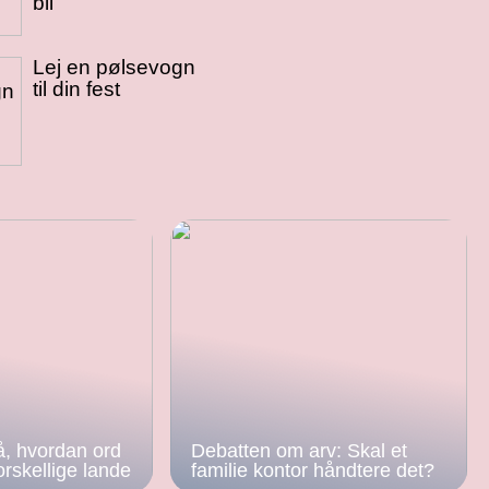
bil
Lej en pølsevogn
til din fest
å, hvordan ord
Debatten om arv: Skal et
orskellige lande
familie kontor håndtere det?