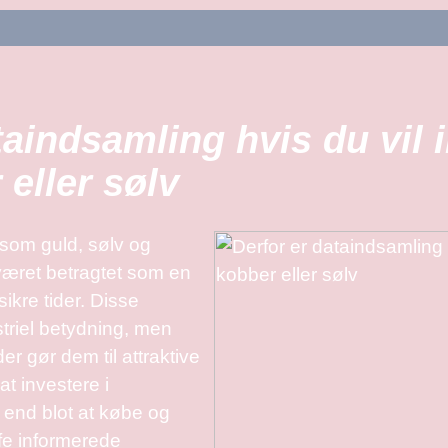
taindsamling hvis du vil i
 eller sølv
 som guld, sølv og
været betragtet som en
ikre tider. Disse
striel betydning, men
r gør dem til attraktive
at investere i
end blot at købe og
fe informerede