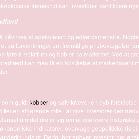
knologiske fremskridt kan investorer identificere nye 
adfærd
 påvirkes af spekulation og adfærdsmønstre. Nogle
et på forventninger om fremtidige prisbevægelser sn
 føre til volatilitet og bobler på markedet. Ved at a
radfærd kan man få en forståelse af markedssentiment
er.
r som guld,
kobber
og sølv kræver en dyb forståels
iller en afgørende rolle i at give investorer den nødve
Uanset om det drejer sig om at analysere historiske p
økonomiske indikatorer, overvåge geopolitiske risici, 
vurderlig indsigt. Derfor bør enhver investor, der øns