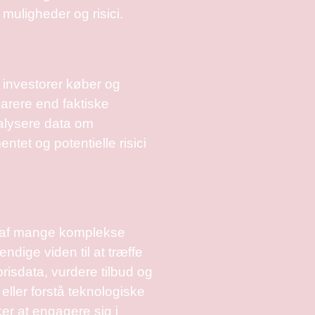
muligheder og risici.
 investorer køber og
arere end faktiske
nalysere data om
et og potentielle risici
e af mange komplekse
ndige viden til at træffe
risdata, vurdere tilbud og
eller forstå teknologiske
ker at engagere sig i