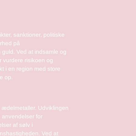
ter, sanktioner, politiske
erhed på
som guld. Ved at indsamle og
r vurdere risikoen og
t i en region med store
ne op.
 ædelmetaller. Udviklingen
e anvendelser for
ser af sølv i
onshastigheden. Ved at