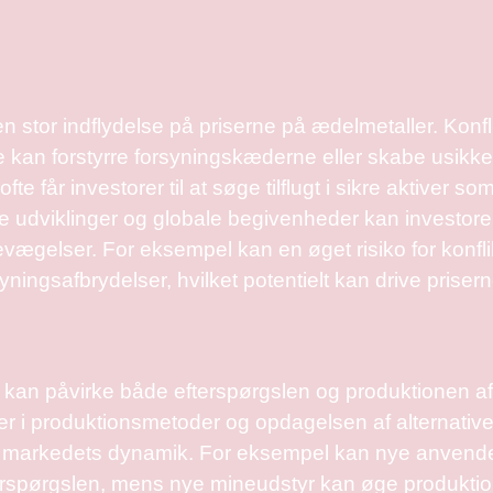
 stor indflydelse på priserne på ædelmetaller. Konflik
 kan forstyrre forsyningskæderne eller skabe usikk
te får investorer til at søge tilflugt i sikre aktiver 
e udviklinger og globale begivenheder kan investore
ægelser. For eksempel kan en øget risiko for konflik
syningsafbrydelser, hvilket potentielt kan drive priser
 kan påvirke både efterspørgslen og produktionen af
er i produktionsmetoder og opdagelsen af alternativ
 markedets dynamik. For eksempel kan nye anvendel
terspørgslen, mens nye mineudstyr kan øge produkti