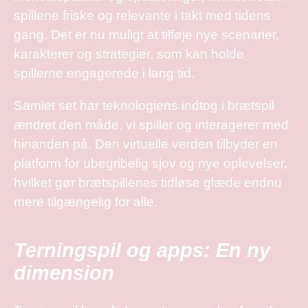
spillene friske og relevante i takt med tidens
gang. Det er nu muligt at tilføje nye scenarier,
karakterer og strategier, som kan holde
spillerne engagerede i lang tid.
Samlet set har teknologiens indtog i brætspil
ændret den måde, vi spiller og interagerer med
hinanden på. Den virtuelle verden tilbyder en
platform for ubegribelig sjov og nye oplevelser,
hvilket gør brætspillenes tidløse glæde endnu
mere tilgængelig for alle.
Terningspil og apps: En ny
dimension