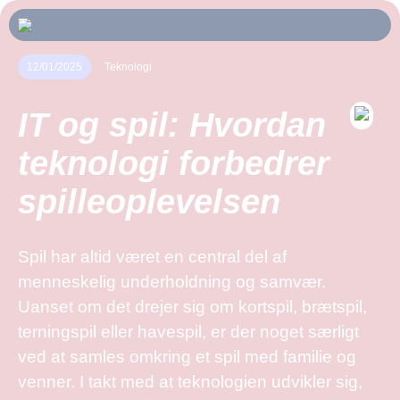
12/01/2025
Teknologi
IT og spil: Hvordan
teknologi forbedrer
spilleoplevelsen
Spil har altid været en central del af
menneskelig underholdning og samvær.
Uanset om det drejer sig om kortspil, brætspil,
terningspil eller havespil, er der noget særligt
ved at samles omkring et spil med familie og
venner. I takt med at teknologien udvikler sig,