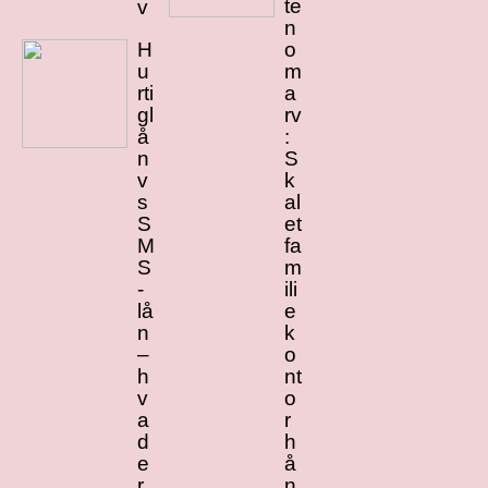
te
v
n
H
o
u
m
rti
a
gl
rv
å
:
n
S
v
k
s
al
S
et
M
fa
S
m
-
ili
lå
e
n
k
–
o
h
nt
v
o
a
r
d
h
e
å
r
n