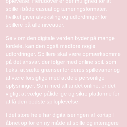
oplevelse. Herudover er der mulighed for at
spille i både casual og turneringsformater,
hvilket giver afveksling og udfordringer for
spillere på alle niveauer.
Selv om den digitale verden byder på mange
fordele, kan den også medføre nogle
udfordringer. Spillere skal være opmærksomme
på det ansvar, der følger med online spil, som
f.eks. at sætte grænser for deres spillevaner og
at være forsigtige med at dele personlige
oplysninger. Som med alt andet online, er det
vigtigt at vælge pålidelige og sikre platforme for
at få den bedste spiloplevelse.
I det store hele har digitaliseringen af kortspil
åbnet op for en ny måde at spille og interagere