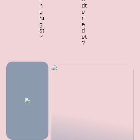
h
dt
u
e
rti
r
g
e
st
d
?
et
?