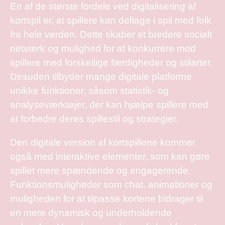
En af de største fordele ved digitalisering af
kortspil er, at spillere kan deltage i spil med folk
fra hele verden. Dette skaber et bredere socialt
netværk og mulighed for at konkurrere mod
spillere med forskellige færdigheder og stilarter.
Desuden tilbyder mange digitale platforme
unikke funktioner, såsom statistik- og
analyseværktøjer, der kan hjælpe spillere med
at forbedre deres spillestil og strategier.
Den digitale version af kortspillene kommer
også med interaktive elementer, som kan gøre
spillet mere spændende og engagerende.
Funktionsmuligheder som chat, animationer og
muligheden for at tilpasse kortene bidrager til
en mere dynamisk og underholdende