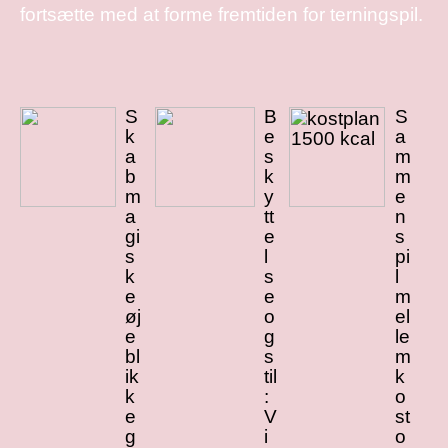
fortsætte med at forme fremtiden for terningspil.
S
B
S
k
e
a
a
s
m
b
k
m
m
y
e
a
tt
n
gi
e
s
s
l
pi
k
s
l
e
e
m
øj
o
el
e
g
le
bl
s
m
ik
til
k
k
:
o
e
V
st
g
i
o