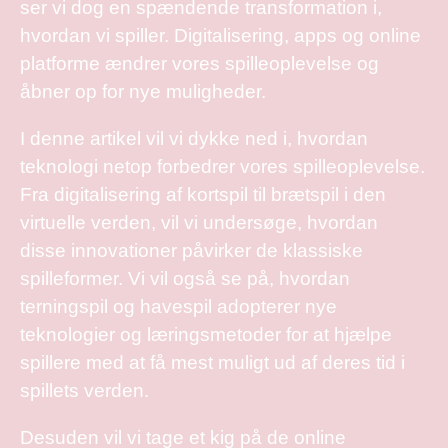
ser vi dog en spændende transformation i,
hvordan vi spiller. Digitalisering, apps og online
platforme ændrer vores spilleoplevelse og
åbner op for nye muligheder.
I denne artikel vil vi dykke ned i, hvordan
teknologi netop forbedrer vores spilleoplevelse.
Fra digitalisering af kortspil til brætspil i den
virtuelle verden, vil vi undersøge, hvordan
disse innovationer påvirker de klassiske
spilleformer. Vi vil også se på, hvordan
terningspil og havespil adopterer nye
teknologier og læringsmetoder for at hjælpe
spillere med at få mest muligt ud af deres tid i
spillets verden.
Desuden vil vi tage et kig på de online