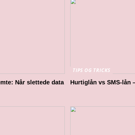
TIPS OG TRICKS
mte: Når slettede data
Hurtiglån vs SMS-lån –