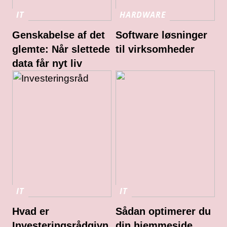
IT
HARDWARE
Genskabelse af det
Software løsninger
glemte: Når slettede
til virksomheder
data får nyt liv
IT
IT
Hvad er
Sådan optimerer du
Investeringsrådgivn
din hjemmeside