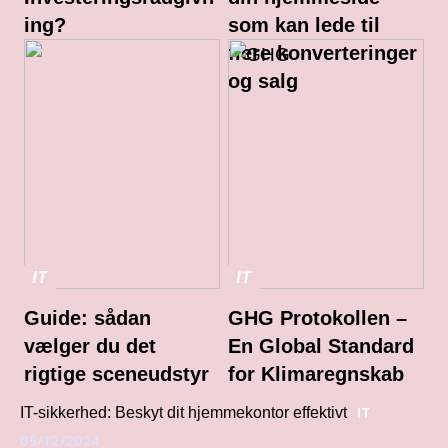
ing?
som kan lede til
flere konverteringer
og salg
IT
IT
Guide: sådan
GHG Protokollen –
vælger du det
En Global Standard
rigtige sceneudstyr
for Klimaregnskab
IT
IT-sikkerhed: Beskyt dit hjemmekontor effektivt
05/12/2024